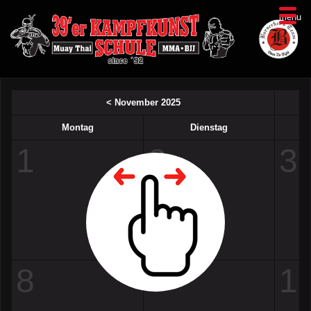
menu
< November 2025
Mo
ntag
Di
enstag
1
2
3
8
9
1